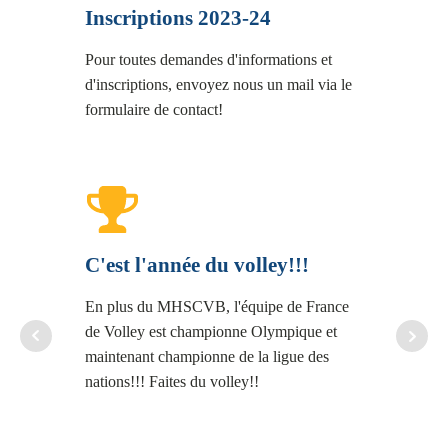
Inscriptions 2023-24
On 
Pour toutes demandes d'informations et
On pr
d'inscriptions, envoyez nous un mail via le
vict
formulaire de contact!
champ
presq
C'est l'année du volley!!!
Eco
En plus du MHSCVB, l'équipe de France
de Volley est championne Olympique et
Cette
maintenant championne de la ligue des
une é
nations!!! Faites du volley!!
apéro